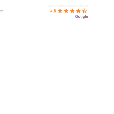
GRANGE-DELMAS IMMOBILIER
4.8
ion
powered by
G
o
o
g
l
e
 VENDEZ
BORDEAUX & NOUS
CONTACT
 ESSAI 2