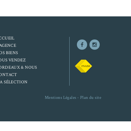
CCUEIL
’AGENCE
OS BIENS
OUS VENDEZ
ORDEAUX & NOUS
ONTACT
A SÉLECTION
Mentions Légales
-
Plan du site