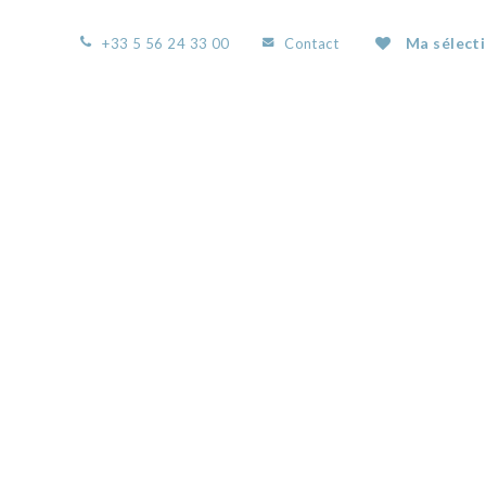
Ma sélect
+33 5 56 24 33 00
Contact
ACCUEIL
L’AGENCE
NOS BIENS
VOUS
 BORDEAUX ET NOUS