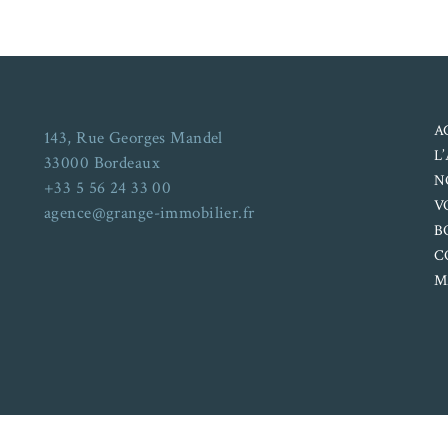
A
143, Rue Georges Mandel
L
33000 Bordeaux
N
+33 5 56 24 33 00
V
agence@grange-immobilier.fr
B
C
M