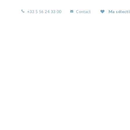
Ma sélect
+33 5 56 24 33 00
Contact
ACCUEIL
L’AGENCE
NOS BIENS
VOUS
RTISTE_ASSOCIE_PH