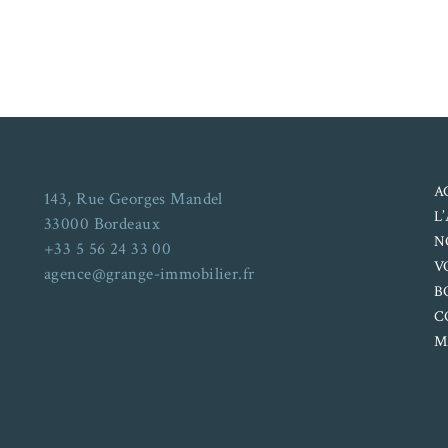
A
143, Rue Georges Mandel
L
33000 Bordeaux
N
+33 5 56 24 33 00
V
agence@grange-immobilier.fr
B
C
M