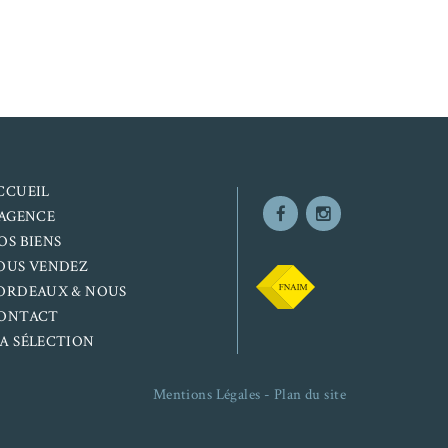
CCUEIL
’AGENCE
OS BIENS
OUS VENDEZ
ORDEAUX & NOUS
ONTACT
A SÉLECTION
Mentions Légales
-
Plan du site