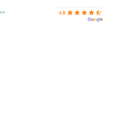
GRANGE-DELMAS IMMOBILIER
4.8
ion
powered by
G
o
o
g
l
e
 VENDEZ
BORDEAUX & NOUS
CONTACT
OTOGRAPHES_170920