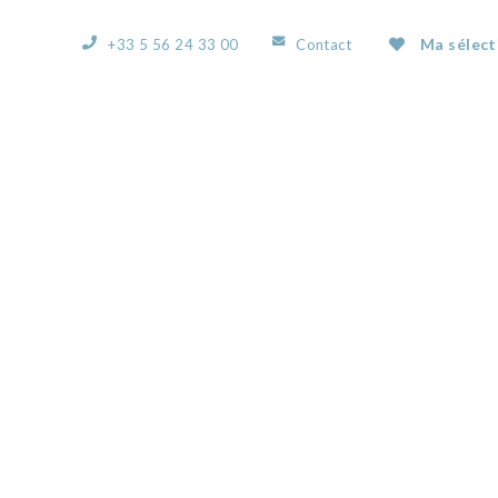
Ma sélect
+33 5 56 24 33 00
Contact
ACCUEIL
L’AGENCE
NOS BIENS
VOUS
IMG_5609