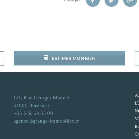
ESTIMER MON BIEN
A
143, Rue Georges Mandel
L
33000 Bordeaux
N
+33 5 56 24 33 00
V
agence@grange-immobilier.fr
B
C