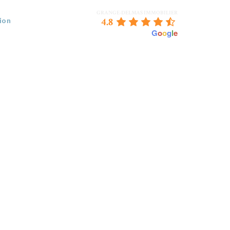
GRANGE-DELMAS IMMOBILIER
4.8
ion
powered by
G
o
o
g
l
e
 VENDEZ
BORDEAUX & NOUS
CONTACT