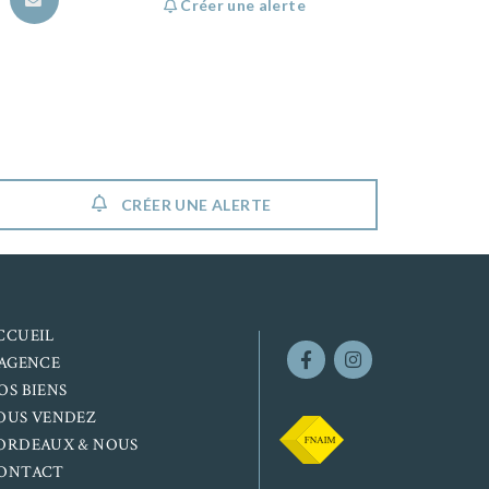
Créer une alerte
CRÉER UNE ALERTE
CCUEIL
’AGENCE
OS BIENS
OUS VENDEZ
ORDEAUX & NOUS
ONTACT