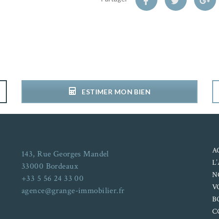
ESTIMER MON BIEN
A
143, Rue Georges Mandel
L
33000 Bordeaux
N
+33 5 56 24 33 00
V
agence@grange-immobilier.fr
B
C