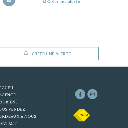
Créer une alerte
CRÉER UNE ALERTE
CCUEIL
’AGENCE
OS BIENS
OUS VENDEZ
ORDEAUX & NOUS
ONTACT