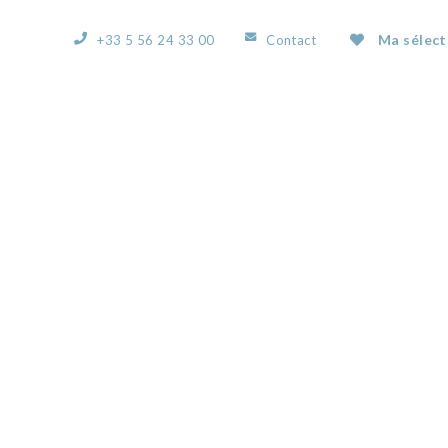
Ma sélect
+33 5 56 24 33 00
Contact
ACCUEIL
L’AGENCE
NOS BIENS
VOUS
IMG_7371