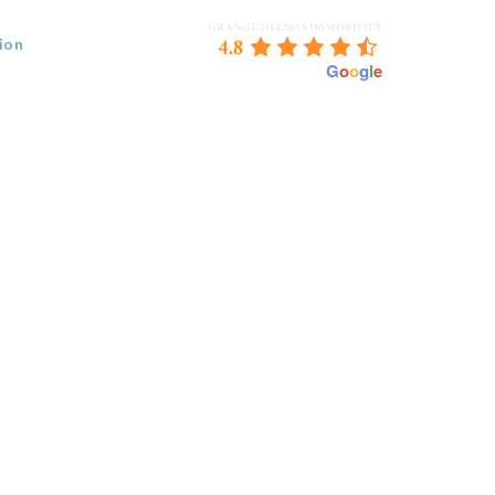
GRANGE-DELMAS IMMOBILIER
4.8
ion
powered by
G
o
o
g
l
e
 VENDEZ
BORDEAUX & NOUS
CONTACT