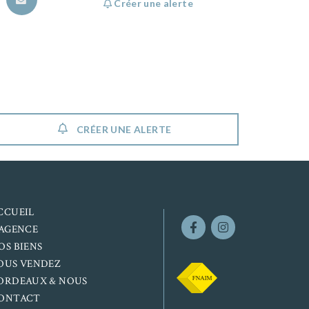
Créer une alerte
CRÉER UNE ALERTE
CCUEIL
’AGENCE
OS BIENS
OUS VENDEZ
ORDEAUX & NOUS
ONTACT