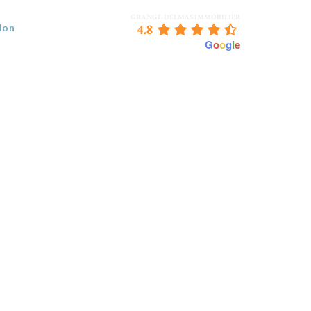
GRANGE-DELMAS IMMOBILIER
4.8
ion
powered by
G
o
o
g
l
e
 VENDEZ
BORDEAUX & NOUS
CONTACT