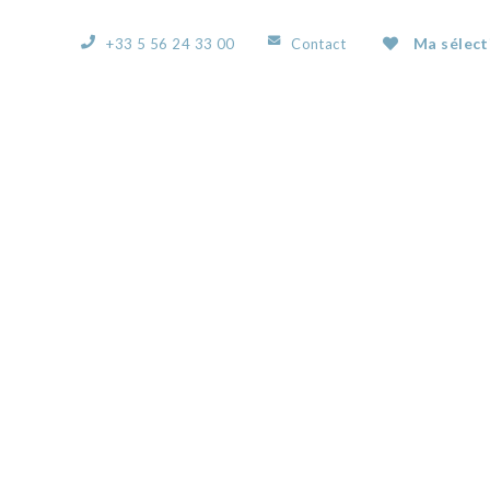
Ma sélect
+33 5 56 24 33 00
Contact
ACCUEIL
L’AGENCE
NOS BIENS
VOUS
50350345C.JPG