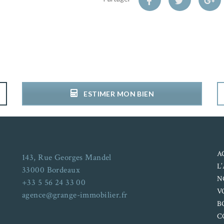
ESTIMER MON BIEN
A
143, Rue Georges Mandel
L
33000 Bordeaux
N
+33 5 56 24 33 00
V
agence@grange-immobilier.fr
B
C