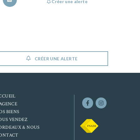
Créer une alerte
CRÉER UNE ALERTE
CCUEIL
’AGENCE
OS BIENS
OUS VENDEZ
ORDEAUX & NOUS
ONTACT