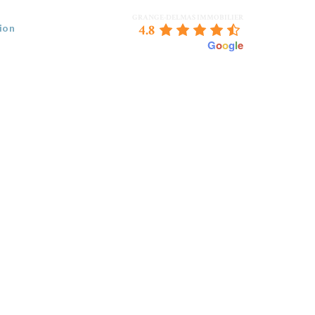
GRANGE-DELMAS IMMOBILIER
4.8
ion
powered by
G
o
o
g
l
e
 VENDEZ
BORDEAUX & NOUS
CONTACT