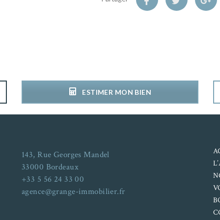
ESTIMER MON BIEN
A
143, Rue Georges Mandel
L
33000 Bordeaux
N
+33 5 56 24 33 00
V
agence@grange-immobilier.fr
B
C