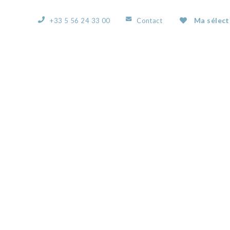
Ma sélect
+33 5 56 24 33 00
Contact
ACCUEIL
L’AGENCE
NOS BIENS
VOUS
IMG_7112