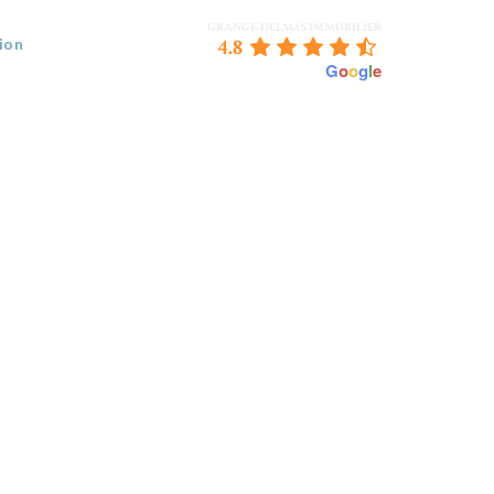
GRANGE-DELMAS IMMOBILIER
4.8
ion
powered by
G
o
o
g
l
e
 VENDEZ
BORDEAUX & NOUS
CONTACT