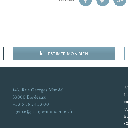
ESTIMER MON BIEN
A
143, Rue Georges Mandel
L
33000 Bordeaux
N
+33 5 56 24 33 00
V
agence@grange-immobilier.fr
B
C