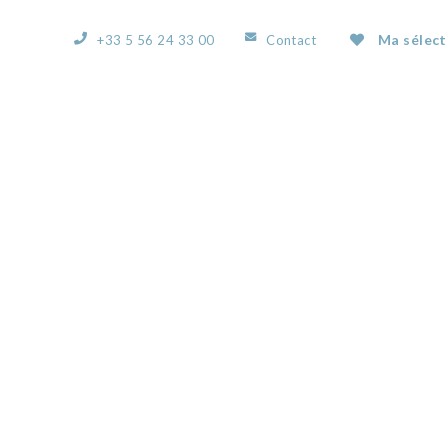
Ma sélect
+33 5 56 24 33 00
Contact
ACCUEIL
L’AGENCE
NOS BIENS
VOUS
50677944A.JPG