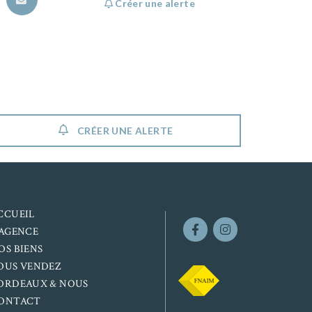
Créer une alerte
CRÉER UNE ALERTE
CCUEIL
’AGENCE
OS BIENS
OUS VENDEZ
ORDEAUX & NOUS
ONTACT