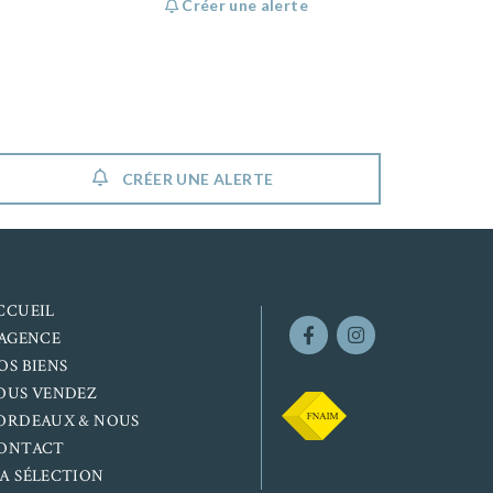
Créer une alerte
CRÉER UNE ALERTE
CCUEIL
’AGENCE
OS BIENS
OUS VENDEZ
ORDEAUX & NOUS
ONTACT
A SÉLECTION