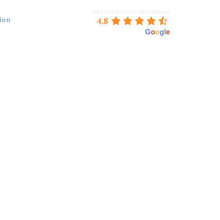
GRANGE-DELMAS IMMOBILIER
4.8
ion
powered by
G
o
o
g
l
e
 VENDEZ
BORDEAUX & NOUS
CONTACT