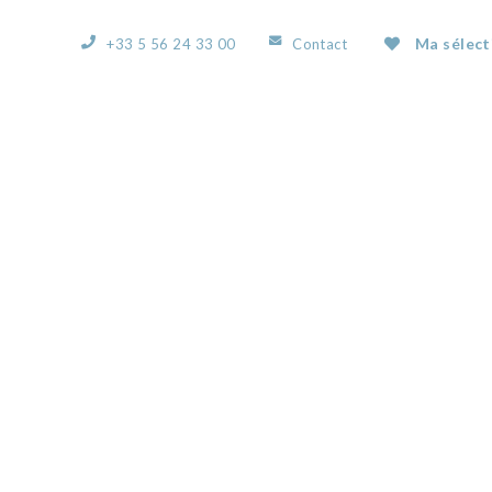
Ma sélect
+33 5 56 24 33 00
Contact
ACCUEIL
L’AGENCE
NOS BIENS
VOUS
50178438B.JPG