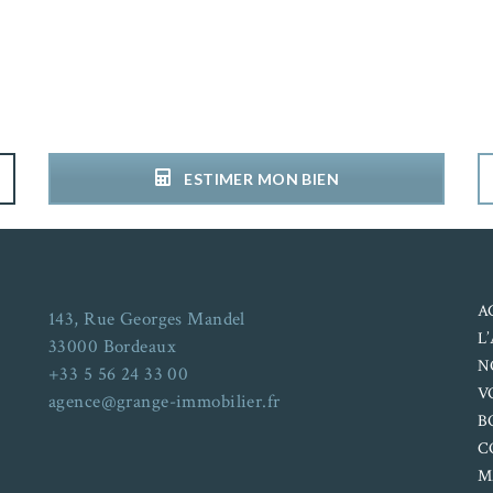
ESTIMER MON BIEN
A
143, Rue Georges Mandel
L
33000 Bordeaux
N
+33 5 56 24 33 00
V
agence@grange-immobilier.fr
B
C
M