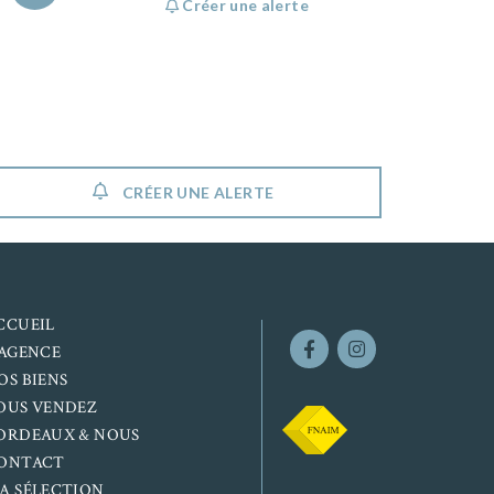
Créer une alerte
CRÉER UNE ALERTE
CCUEIL
’AGENCE
OS BIENS
OUS VENDEZ
ORDEAUX & NOUS
ONTACT
A SÉLECTION