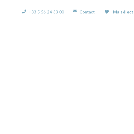
Ma sélect
+33 5 56 24 33 00
Contact
ACCUEIL
L’AGENCE
NOS BIENS
VOUS
50802445K.JPG