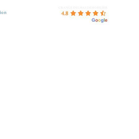
GRANGE-DELMAS IMMOBILIER
4.8
ion
powered by
G
o
o
g
l
e
 VENDEZ
BORDEAUX & NOUS
CONTACT