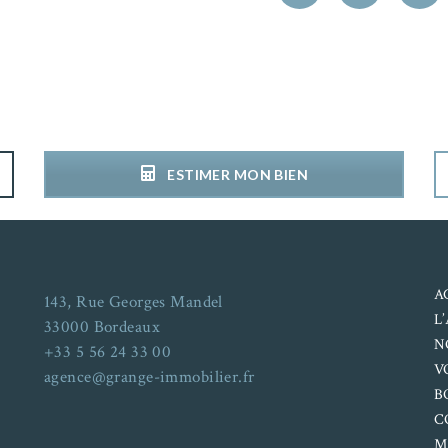
ESTIMER MON BIEN
A
143, Rue Georges Mandel
L
33000 Bordeaux
N
+33 5 56 24 33 00
V
agence@grange-immobilier.fr
B
C
M