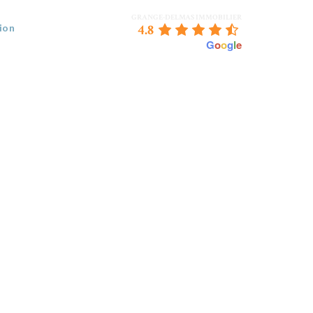
GRANGE-DELMAS IMMOBILIER
4.8
ion
powered by
G
o
o
g
l
e
 VENDEZ
BORDEAUX & NOUS
CONTACT