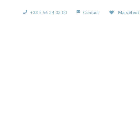
Ma sélect
+33 5 56 24 33 00
Contact
ACCUEIL
L’AGENCE
NOS BIENS
VOUS
53513348C.JPG