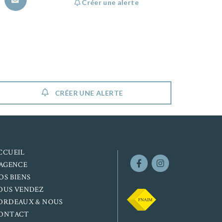
Créer une alerte
CRÉER UNE ALERTE
CCUEIL
’AGENCE
OS BIENS
OUS VENDEZ
ORDEAUX & NOUS
ONTACT