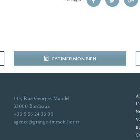
ESTIMER MON BIEN
A
143, Rue Georges Mandel
L
33000 Bordeaux
N
+33 5 56 24 33 00
V
agence@grange-immobilier.fr
B
C