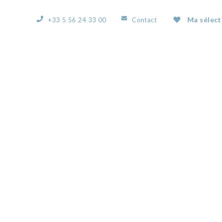
Ma sélect
+33 5 56 24 33 00
Contact
ACCUEIL
L’AGENCE
NOS BIENS
VOUS
55623817H.JPG