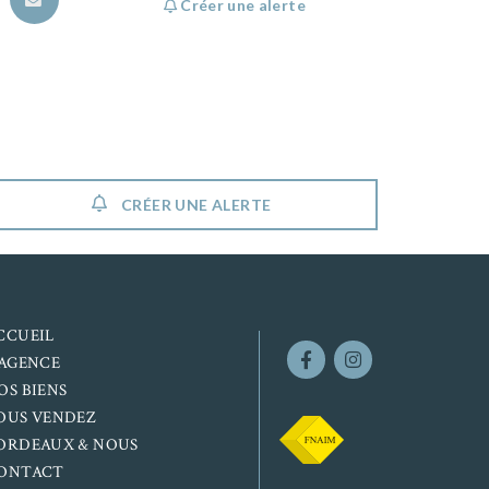
Créer une alerte
CRÉER UNE ALERTE
CCUEIL
’AGENCE
OS BIENS
OUS VENDEZ
ORDEAUX & NOUS
ONTACT