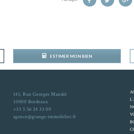
ESTIMER MON BIEN
A
143, Rue Georges Mandel
L
33000 Bordeaux
N
+33 5 56 24 33 00
V
agence@grange-immobilier.fr
B
C