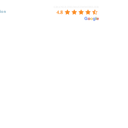
GRANGE-DELMAS IMMOBILIER
4.8
ion
powered by
G
o
o
g
l
e
 VENDEZ
BORDEAUX & NOUS
CONTACT