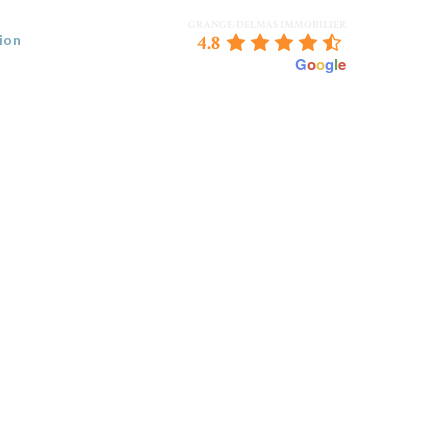
GRANGE-DELMAS IMMOBILIER
4.8
ion
powered by
G
o
o
g
l
e
 VENDEZ
BORDEAUX & NOUS
CONTACT