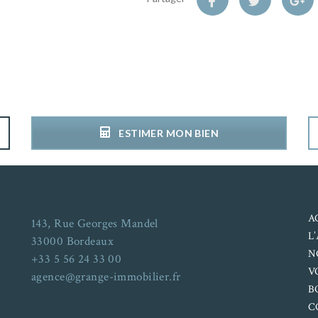
ESTIMER MON BIEN
A
143, Rue Georges Mandel
L
33000 Bordeaux
N
+33 5 56 24 33 00
V
agence@grange-immobilier.fr
B
C