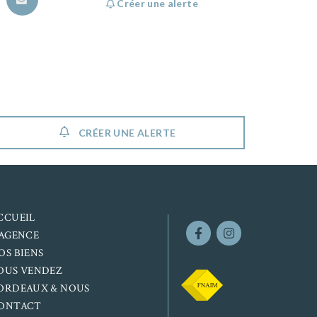
Créer une alerte
CRÉER UNE ALERTE
CCUEIL
’AGENCE
OS BIENS
OUS VENDEZ
ORDEAUX & NOUS
ONTACT