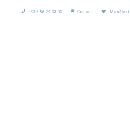
Ma sélect
+33 5 56 24 33 00
Contact
ACCUEIL
L’AGENCE
NOS BIENS
VOUS
56639598H.JPG