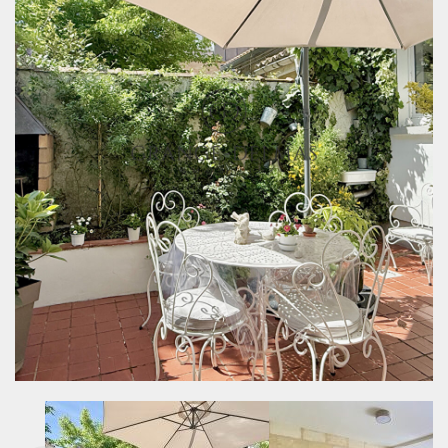














