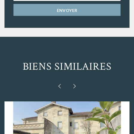
BIENS SIMILAIRES


BORDEAUX - CAUDERAN GOLF BORDELAIS.
L'agence GRANGE-DELMAS vous propose
cette jolie maison en pierre art [...]