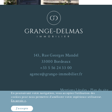
143, Rue Georges Mandel
33000 Bordeaux
+33 5 56 24 33 00
agence@grange-immobilier.fr
Mentions Légales
-
Plan du site
En poursuivant votre navigation, vous acceptez l'utilisation des
cookies pour nous permettre d'améliorer votre expérience utilisateur.
En savoir +
.
RECHERCHER UN BIEN
J'accepte