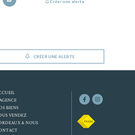
Créer une alerte
CRÉER UNE ALERTE
CCUEIL
’AGENCE
OS BIENS
OUS VENDEZ
ORDEAUX & NOUS
ONTACT