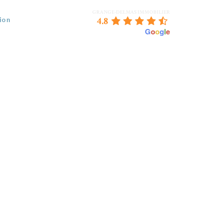
GRANGE-DELMAS IMMOBILIER
4.8
ion
powered by
G
o
o
g
l
e
 VENDEZ
BORDEAUX & NOUS
CONTACT