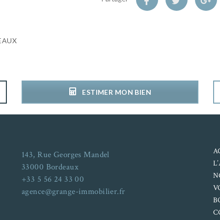
DEAUX
ESTIMER MON BIEN
A
143, Rue Georges Mandel
L
33000 Bordeaux
N
+33 5 56 24 33 00
V
agence@grange-immobilier.fr
B
C