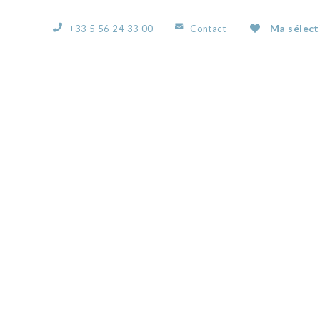
Ma sélect
+33 5 56 24 33 00
Contact
ACCUEIL
L’AGENCE
NOS BIENS
VOUS
IMG-0901