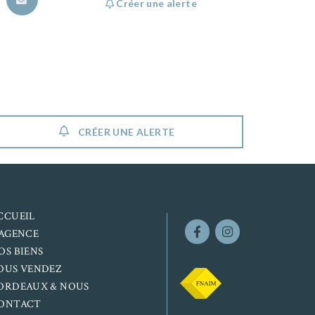
Créer une alerte
CRÉER UNE ALERTE
CCUEIL
’AGENCE
OS BIENS
OUS VENDEZ
ORDEAUX & NOUS
ONTACT