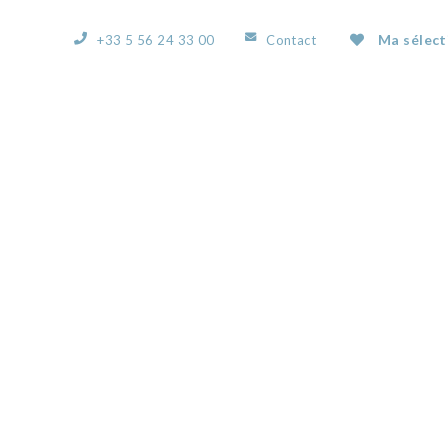
Ma sélect
+33 5 56 24 33 00
Contact
ACCUEIL
L’AGENCE
NOS BIENS
VOUS
IMG_5969