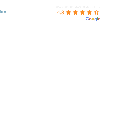
GRANGE-DELMAS IMMOBILIER
4.8
ion
powered by
G
o
o
g
l
e
 VENDEZ
BORDEAUX & NOUS
CONTACT