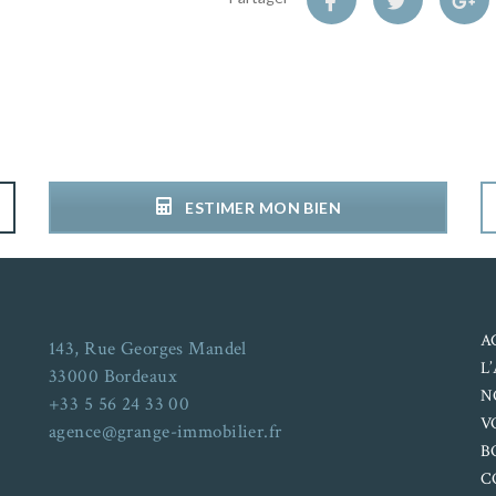
ESTIMER MON BIEN
A
143, Rue Georges Mandel
L
33000 Bordeaux
N
+33 5 56 24 33 00
V
agence@grange-immobilier.fr
B
C