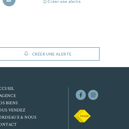
Créer une alerte
CRÉER UNE ALERTE
CCUEIL
’AGENCE
OS BIENS
OUS VENDEZ
ORDEAUX & NOUS
ONTACT