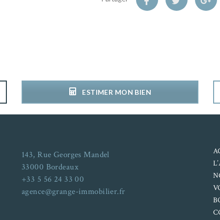
ESTIMER MON BIEN
A
143, Rue Georges Mandel
L
33000 Bordeaux
N
+33 5 56 24 33 00
V
agence@grange-immobilier.fr
B
C