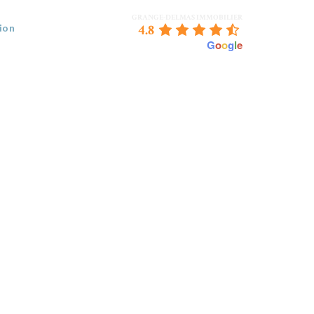
GRANGE-DELMAS IMMOBILIER
4.8
ion
powered by
G
o
o
g
l
e
 VENDEZ
BORDEAUX & NOUS
CONTACT