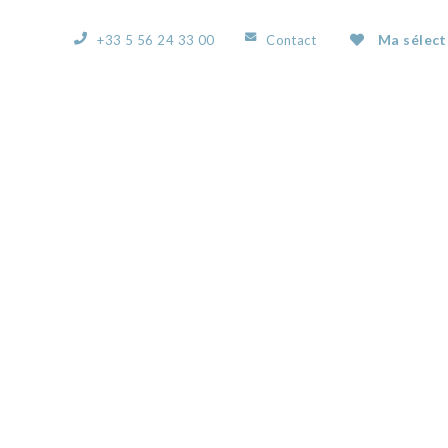
Ma sélect
+33 5 56 24 33 00
Contact
ACCUEIL
L’AGENCE
NOS BIENS
VOUS
50350345B.JPG