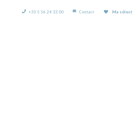
Ma sélect
+33 5 56 24 33 00
Contact
ACCUEIL
L’AGENCE
NOS BIENS
VOUS
54359993E.JPG