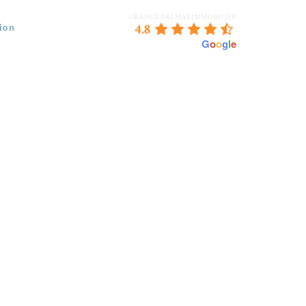
GRANGE-DELMAS IMMOBILIER
4.8
ion
powered by
G
o
o
g
l
e
 VENDEZ
BORDEAUX & NOUS
CONTACT