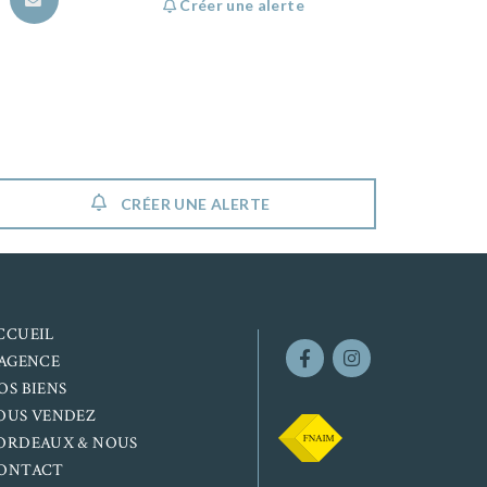
Créer une alerte
CRÉER UNE ALERTE
CCUEIL
’AGENCE
OS BIENS
OUS VENDEZ
ORDEAUX & NOUS
ONTACT