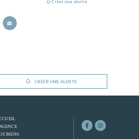
Créer une alerte
CRÉER UNE ALERTE
CCUEIL
’AGENCE
OS BIENS