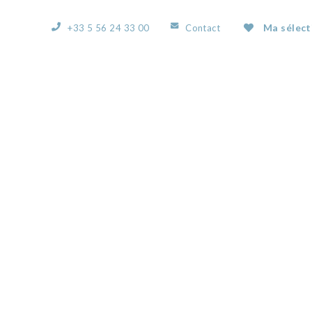
Ma sélect
+33 5 56 24 33 00
Contact
ACCUEIL
L’AGENCE
NOS BIENS
VOUS
57120240E.JPG