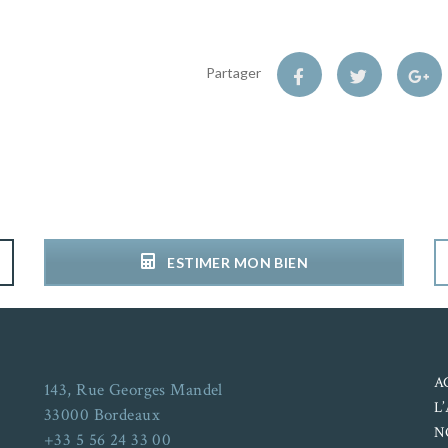
Partager
ESTIMER MON BIEN
A
143, Rue Georges Mandel
L
33000 Bordeaux
N
+33 5 56 24 33 00