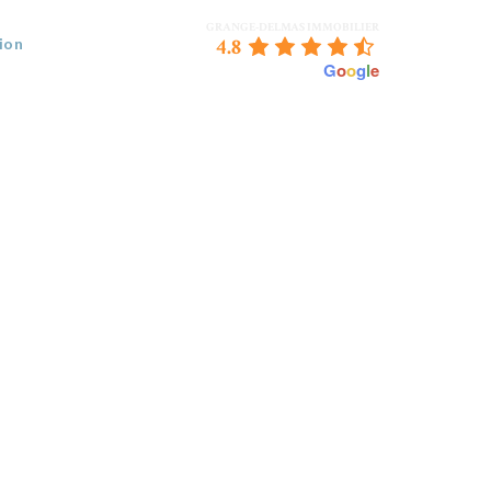
GRANGE-DELMAS IMMOBILIER
4.8
ion
powered by
G
o
o
g
l
e
 VENDEZ
BORDEAUX & NOUS
CONTACT