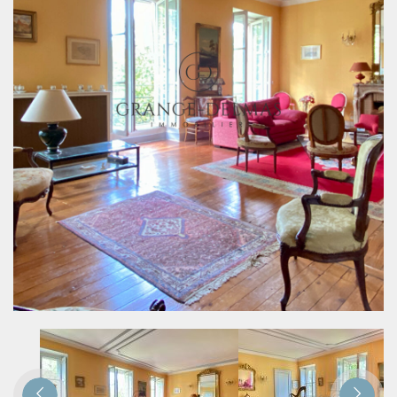













