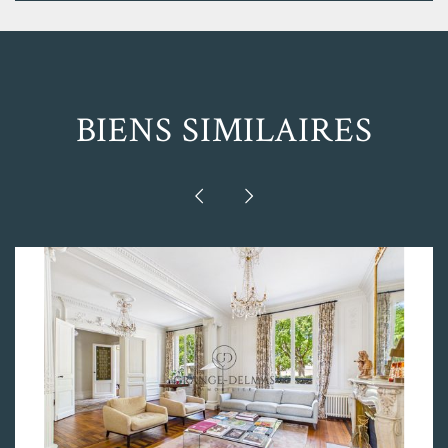
BIENS SIMILAIRES


BORDEAUX - SAINT SEURIN / JUDAÏQUE.
L'agence GRANGE-DELMAS IMMOBILIER vous
propose à la vente cette mag [...]
2
1 465 000€
300 m
VOIR LE BIEN