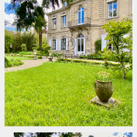









