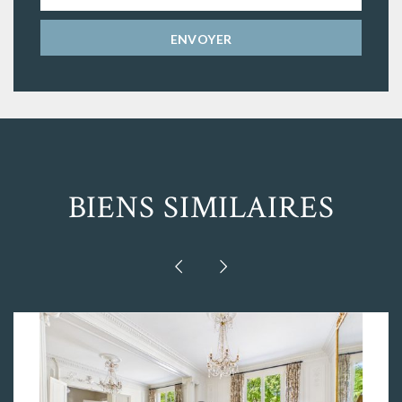
BIENS SIMILAIRES


BORDEAUX - SAINT SEURIN / JUDAÏQUE.
L'agence GRANGE-DELMAS IMMOBILIER vous
propose à la vente cette mag [...]