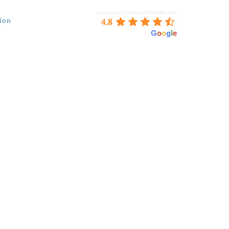
GRANGE-DELMAS IMMOBILIER
4.8
ion
powered by
G
o
o
g
l
e
 VENDEZ
BORDEAUX & NOUS
CONTACT