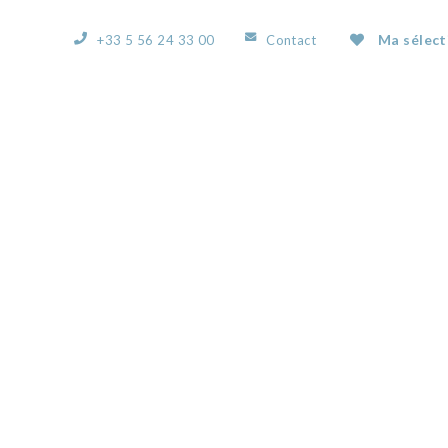
Ma sélect
+33 5 56 24 33 00
Contact
ACCUEIL
L’AGENCE
NOS BIENS
VOUS
59333207E.JPG