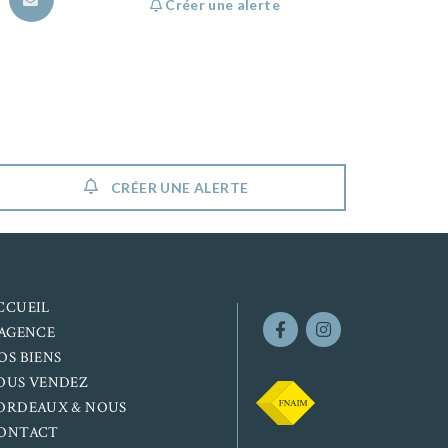
Créer une alerte
CRÉER UNE ALERTE
CCUEIL
’AGENCE
OS BIENS
OUS VENDEZ
ORDEAUX & NOUS
ONTACT