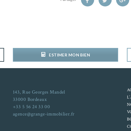
ESTIMER MON BIEN
A
143, Rue Georges Mandel
L
33000 Bordeaux
N
+33 5 56 24 33 00
V
agence@grange-immobilier.fr
B
C