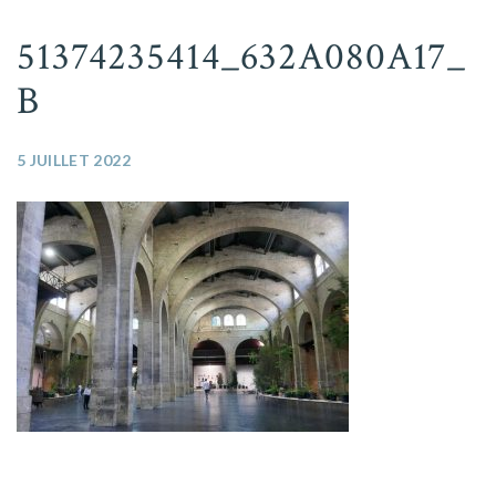
51374235414_632A080A17_
B
5 JUILLET 2022