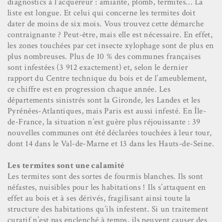
diagnostics à l’acquéreur : amiante, plomb, termites… La
liste est longue. Et celui qui concerne les termites doit
dater de moins de six mois. Vous trouvez cette démarche
contraignante ? Peut-être, mais elle est nécessaire. En effet,
les zones touchées par cet insecte xylophage sont de plus en
plus nombreuses. Plus de 10 % des communes françaises
sont infestées (3 912 exactement) et, selon le dernier
rapport du Centre technique du bois et de l’ameublement,
ce chiffre est en progression chaque année. Les
départements sinistrés sont la Gironde, les Landes et les
Pyrénées-Atlantiques, mais Paris est aussi infesté. En Île-
de-France, la situation n’est guère plus réjouissante : 39
nouvelles communes ont été déclarées touchées à leur tour,
dont 14 dans le Val-de-Marne et 13 dans les Hauts-de-Seine.
Les termites sont une calamité
Les termites sont des sortes de fourmis blanches. Ils sont
néfastes, nuisibles pour les habitations ! Ils s’attaquent en
effet au bois et à ses dérivés, fragilisant ainsi toute la
structure des habitations qu’ils infestent. Si un traitement
curatif n’est pas enclenché à temps, ils peuvent causer des